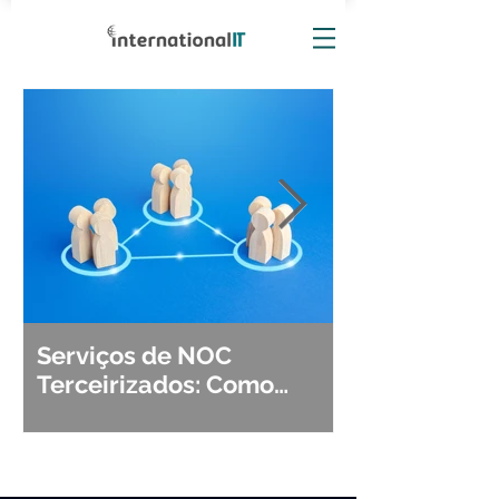
Serviços de NOC
Observabili
Terceirizados: Como
Detecção, Di
Escolher o Parceiro Ideal?
Segurança d