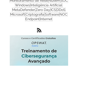
NGFW
Infraestrutura
Dados
LGPD
OT
Phishing
Flowmon
IA
IoT
Monitoramento de Rede
Nuvem
SOC
Windows
Inteligência Artificial
MetaDefender
Zero Day
ICS
DDoS
Microsoft
Criptografia
Software
NOC
Endpoint
Internet