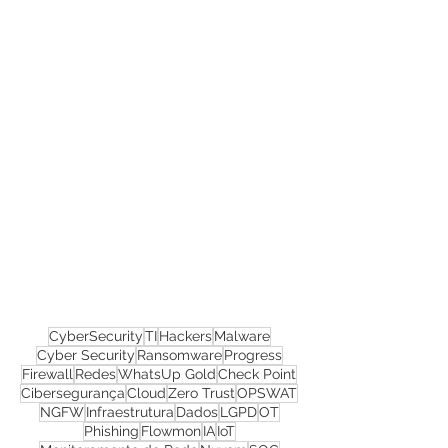
Confira todos os
materiais gratuitos
Nos acompanhe nas
redes sociais!
CyberSecurity
TI
Hackers
Malware
Cyber Security
Ransomware
Progress
Firewall
Redes
WhatsUp Gold
Check Point
Cibersegurança
Cloud
Zero Trust
OPSWAT