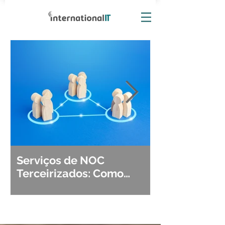
Serviços de NOC
Observabili
Terceirizados: Como
Detecção, Di
Escolher o Parceiro Ideal?
Segurança d