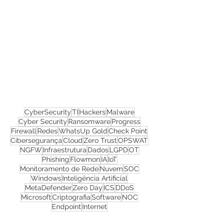
Confira todos os
materiais gratuitos
Nos acompanhe nas
redes sociais!
CyberSecurity
TI
Hackers
Malware
Cyber Security
Ransomware
Progress
Firewall
Redes
WhatsUp Gold
Check Point
Cibersegurança
Cloud
Zero Trust
OPSWAT
NGFW
Infraestrutura
Dados
LGPD
OT
Phishing
Flowmon
IA
IoT
Monitoramento de Rede
Nuvem
SOC
Windows
Inteligência Artificial