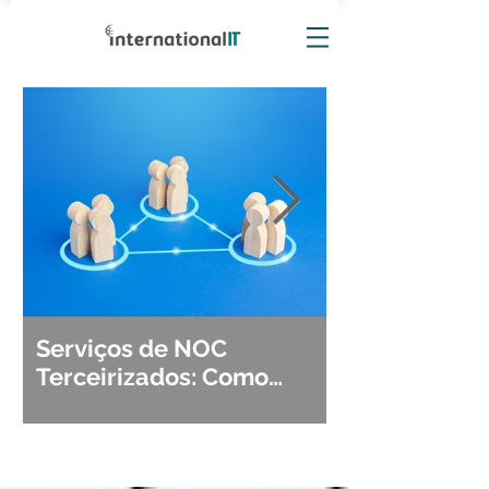
Serviços de NOC
Observabili
Terceirizados: Como
Detecção, Di
Escolher o Parceiro Ideal?
Segurança d