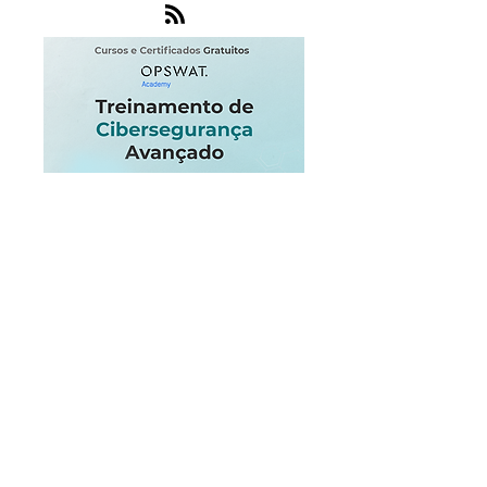
MetaDefender
Zero Day
ICS
DDoS
Microsoft
Criptografia
Software
NOC
Endpoint
Internet