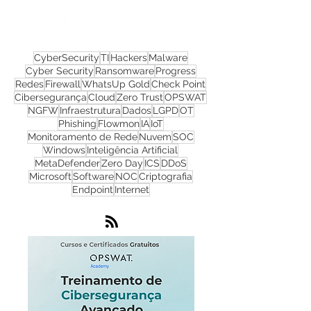
Nos acompanhe nas
redes sociais!
CyberSecurity
TI
Hackers
Malware
Cyber Security
Ransomware
Progress
Redes
Firewall
WhatsUp Gold
Check Point
Cibersegurança
Cloud
Zero Trust
OPSWAT
NGFW
Infraestrutura
Dados
LGPD
OT
Phishing
Flowmon
IA
IoT
Monitoramento de Rede
Nuvem
SOC
Windows
Inteligência Artificial
MetaDefender
Zero Day
ICS
DDoS
Microsoft
Software
NOC
Criptografia
Endpoint
Internet