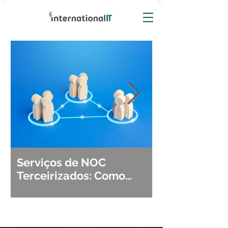
Serviços de NOC
Observabili
Terceirizados: Como
Detecção, Di
Escolher o Parceiro Ideal?
Segurança d