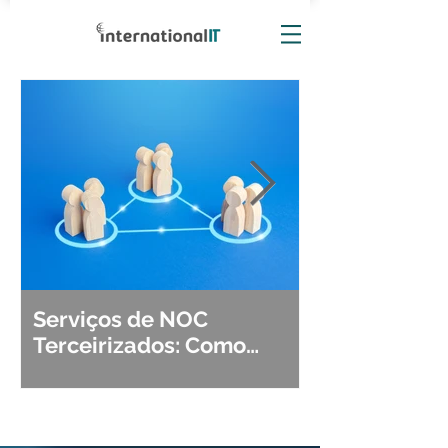
Serviços de NOC
Observabili
Terceirizados: Como
Detecção, Di
Escolher o Parceiro Ideal?
Segurança d