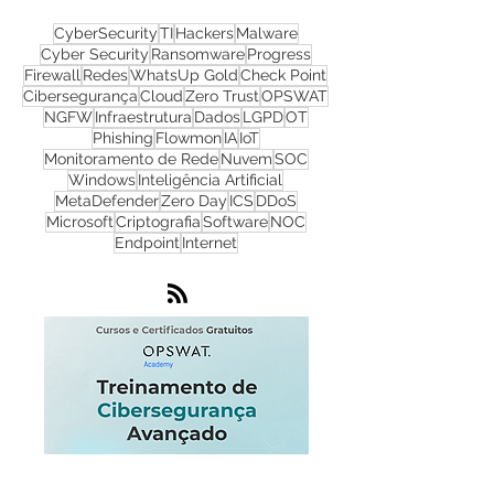
CyberSecurity
TI
Hackers
Malware
Cyber Security
Ransomware
Progress
Firewall
Redes
WhatsUp Gold
Check Point
Cibersegurança
Cloud
Zero Trust
OPSWAT
NGFW
Infraestrutura
Dados
LGPD
OT
Phishing
Flowmon
IA
IoT
Monitoramento de Rede
Nuvem
SOC
Windows
Inteligência Artificial
MetaDefender
Zero Day
ICS
DDoS
Microsoft
Criptografia
Software
NOC
Endpoint
Internet