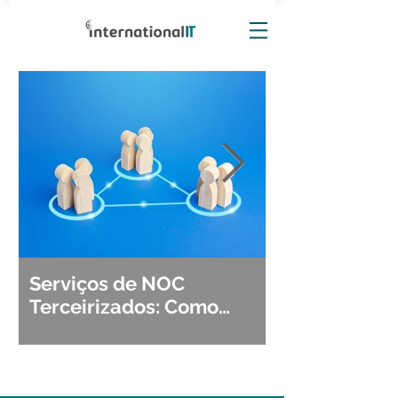
Serviços de NOC
Observabili
Terceirizados: Como
Detecção, Di
Escolher o Parceiro Ideal?
Segurança d