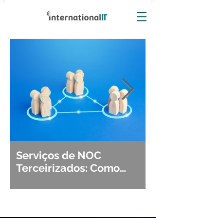
Serviços de NOC
Observabili
Terceirizados: Como
Detecção, Di
Escolher o Parceiro Ideal?
Segurança d