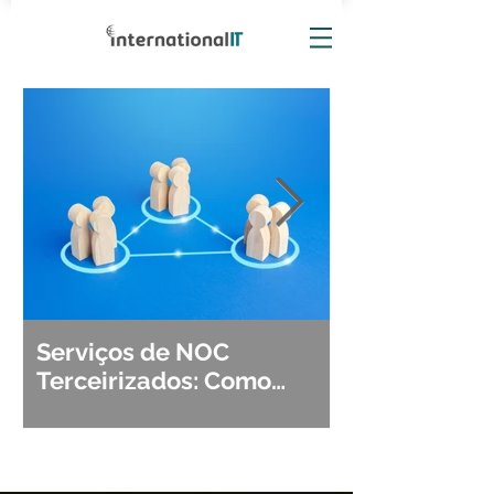
Serviços de NOC
Observabili
Terceirizados: Como
Detecção, Di
Escolher o Parceiro Ideal?
Segurança d