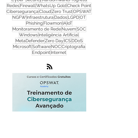
CyberSecurity
TI
Hackers
Malware
Cyber Security
Ransomware
Progress
Redes
Firewall
WhatsUp Gold
Check Point
Cibersegurança
Cloud
Zero Trust
OPSWAT
NGFW
Infraestrutura
Dados
LGPD
OT
Phishing
Flowmon
IA
IoT
Monitoramento de Rede
Nuvem
SOC
Windows
Inteligência Artificial
MetaDefender
Zero Day
ICS
DDoS
Microsoft
Software
NOC
Criptografia
Endpoint
Internet