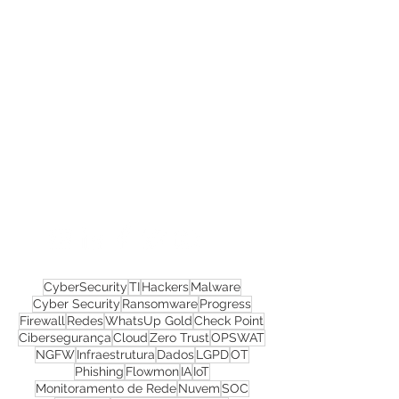
Confira todos os
materiais gratuitos
Nos acompanhe nas
redes sociais!
CyberSecurity
TI
Hackers
Malware
Cyber Security
Ransomware
Progress
Firewall
Redes
WhatsUp Gold
Check Point
Cibersegurança
Cloud
Zero Trust
OPSWAT
NGFW
Infraestrutura
Dados
LGPD
OT