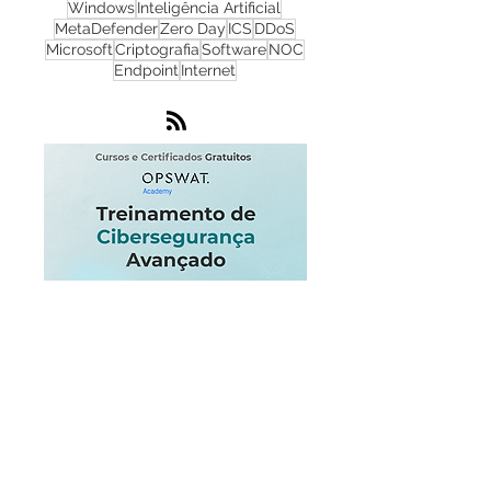
Phishing
Flowmon
IA
IoT
Monitoramento de Rede
Nuvem
SOC
Windows
Inteligência Artificial
MetaDefender
Zero Day
ICS
DDoS
Microsoft
Criptografia
Software
NOC
Endpoint
Internet