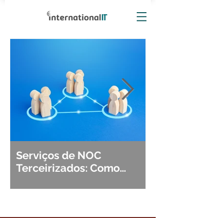
Serviços de NOC
Observabili
Terceirizados: Como
Detecção, Di
Escolher o Parceiro Ideal?
Segurança d