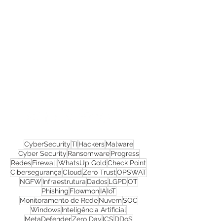
Confira todos os
materiais gratuitos
Nos acompanhe nas
redes sociais!
CyberSecurity
TI
Hackers
Malware
Cyber Security
Ransomware
Progress
Redes
Firewall
WhatsUp Gold
Check Point
Cibersegurança
Cloud
Zero Trust
OPSWAT
NGFW
Infraestrutura
Dados
LGPD
OT