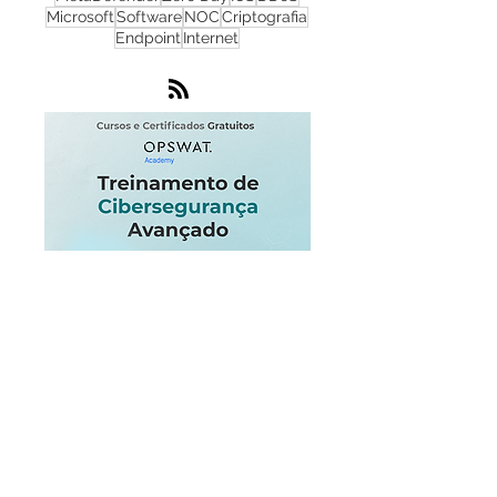
Phishing
Flowmon
IA
IoT
Monitoramento de Rede
Nuvem
SOC
Windows
Inteligência Artificial
MetaDefender
Zero Day
ICS
DDoS
Microsoft
Software
NOC
Criptografia
Endpoint
Internet