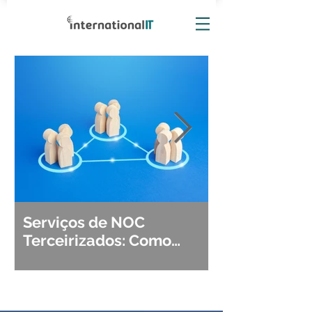
Serviços de NOC
Observabili
Terceirizados: Como
Detecção, Di
Escolher o Parceiro Ideal?
Segurança d