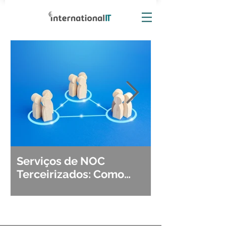
Serviços de NOC
Observabili
Terceirizados: Como
Detecção, Di
Escolher o Parceiro Ideal?
Segurança d