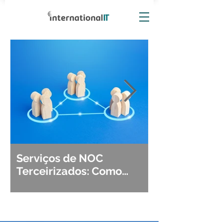
Serviços de NOC
Observabili
Terceirizados: Como
Detecção, Di
Escolher o Parceiro Ideal?
Segurança d