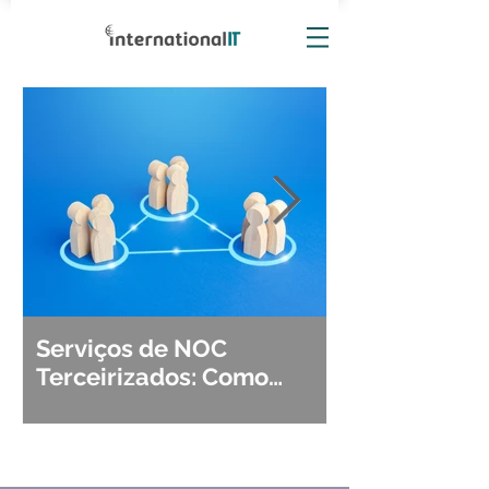
Serviços de NOC
Observabili
Terceirizados: Como
Detecção, Di
Escolher o Parceiro Ideal?
Segurança d