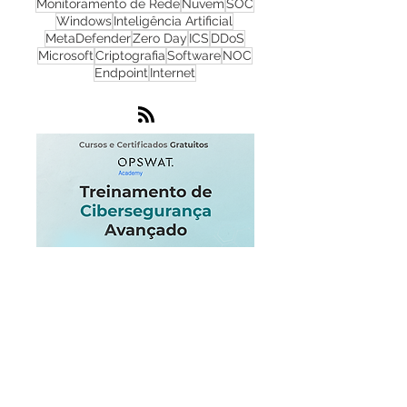
NGFW
Infraestrutura
Dados
LGPD
OT
Phishing
Flowmon
IA
IoT
Monitoramento de Rede
Nuvem
SOC
Windows
Inteligência Artificial
MetaDefender
Zero Day
ICS
DDoS
Microsoft
Criptografia
Software
NOC
Endpoint
Internet