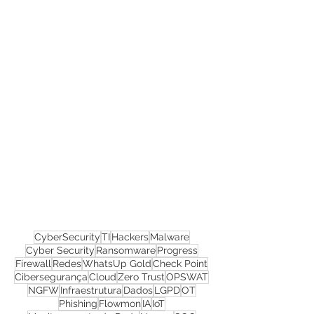
Confira todos os
materiais gratuitos
Nos acompanhe nas
redes sociais!
CyberSecurity
TI
Hackers
Malware
Cyber Security
Ransomware
Progress
Firewall
Redes
WhatsUp Gold
Check Point
Cibersegurança
Cloud
Zero Trust
OPSWAT