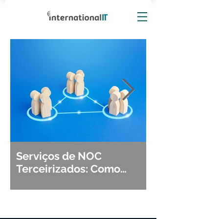
Serviços de NOC
Observabili
Terceirizados: Como
Detecção, Di
Escolher o Parceiro Ideal?
Segurança d