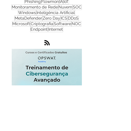
Cibersegurança
Cloud
Zero Trust
OPSWAT
NGFW
Infraestrutura
Dados
LGPD
OT
Phishing
Flowmon
IA
IoT
Monitoramento de Rede
Nuvem
SOC
Windows
Inteligência Artificial
MetaDefender
Zero Day
ICS
DDoS
Microsoft
Criptografia
Software
NOC
Endpoint
Internet