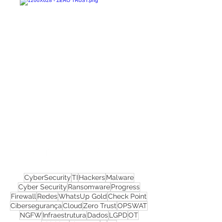
Confira todos os
materiais gratuitos
Nos acompanhe nas
redes sociais!
CyberSecurity
TI
Hackers
Malware
Cyber Security
Ransomware
Progress
Firewall
Redes
WhatsUp Gold
Check Point