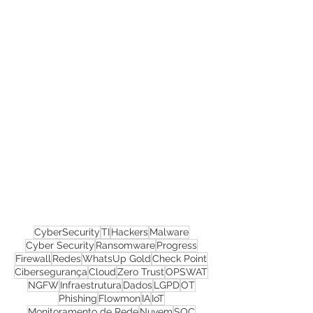
Confira todos os
materiais gratuitos
Nos acompanhe nas
redes sociais!
CyberSecurity
TI
Hackers
Malware
Cyber Security
Ransomware
Progress
Firewall
Redes
WhatsUp Gold
Check Point
Cibersegurança
Cloud
Zero Trust
OPSWAT