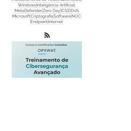
NGFW
Infraestrutura
Dados
LGPD
OT
Phishing
Flowmon
IA
IoT
Monitoramento de Rede
Nuvem
SOC
Windows
Inteligência Artificial
MetaDefender
Zero Day
ICS
DDoS
Microsoft
Criptografia
Software
NOC
Endpoint
Internet