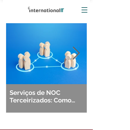
Serviços de NOC
Observabili
Terceirizados: Como
Detecção, Di
Escolher o Parceiro Ideal?
Segurança d