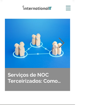
Serviços de NOC
Observabili
Terceirizados: Como
Detecção, Di
Escolher o Parceiro Ideal?
Segurança d