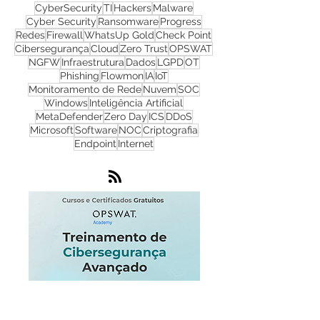
CyberSecurity
TI
Hackers
Malware
Cyber Security
Ransomware
Progress
Redes
Firewall
WhatsUp Gold
Check Point
Cibersegurança
Cloud
Zero Trust
OPSWAT
NGFW
Infraestrutura
Dados
LGPD
OT
Phishing
Flowmon
IA
IoT
Monitoramento de Rede
Nuvem
SOC
Windows
Inteligência Artificial
MetaDefender
Zero Day
ICS
DDoS
Microsoft
Software
NOC
Criptografia
Endpoint
Internet