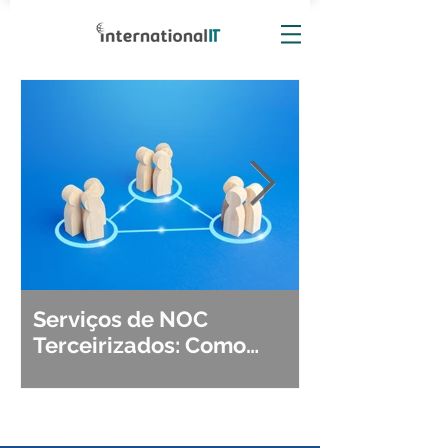
Serviços de NOC
Observabili
Terceirizados: Como
Detecção, Di
Escolher o Parceiro Ideal?
Segurança d