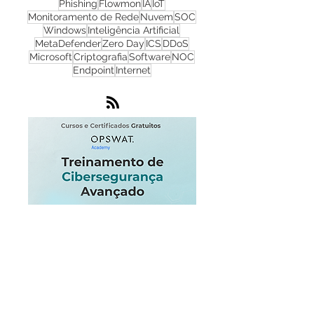
Cibersegurança
Cloud
Zero Trust
OPSWAT
NGFW
Infraestrutura
Dados
LGPD
OT
Phishing
Flowmon
IA
IoT
Monitoramento de Rede
Nuvem
SOC
Windows
Inteligência Artificial
MetaDefender
Zero Day
ICS
DDoS
Microsoft
Criptografia
Software
NOC
Endpoint
Internet