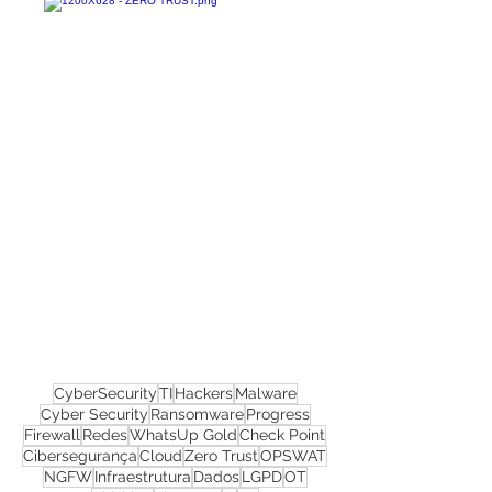
Confira todos os
materiais gratuitos
Nos acompanhe nas
redes sociais!
CyberSecurity
TI
Hackers
Malware
Cyber Security
Ransomware
Progress
Firewall
Redes
WhatsUp Gold
Check Point