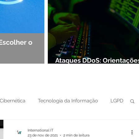
Escolher o
Observabilidade e NOC: Det
Segurança de Redes
Ataques DDoS: Orientaçõe
preparar sua defesa cibern
Cibernética
Tecnologia da Informação
LGPD
International IT
23 de nov. de 2021
2 min de leitura