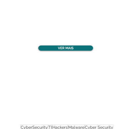
Confira todos os
materiais gratuitos
VER MAIS
Nos acompanhe nas
redes sociais!
CyberSecurity
TI
Hackers
Malware
Cyber Security