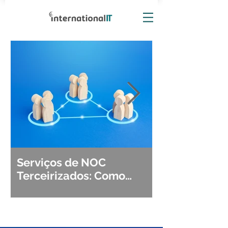
Serviços de NOC
Observabili
Terceirizados: Como
Detecção, Di
Escolher o Parceiro Ideal?
Segurança d