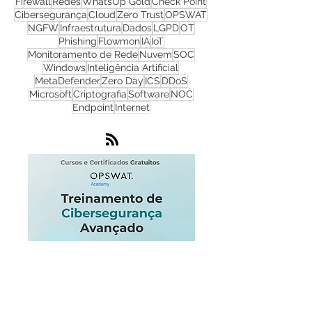
CyberSecurity
TI
Hackers
Malware
Cyber Security
Ransomware
Progress
Firewall
Redes
WhatsUp Gold
Check Point
Cibersegurança
Cloud
Zero Trust
OPSWAT
NGFW
Infraestrutura
Dados
LGPD
OT
Phishing
Flowmon
IA
IoT
Monitoramento de Rede
Nuvem
SOC
Windows
Inteligência Artificial
MetaDefender
Zero Day
ICS
DDoS
Microsoft
Criptografia
Software
NOC
Endpoint
Internet