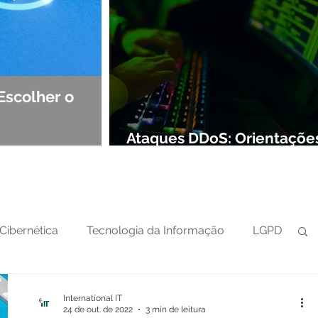
Escolher o
Observabilidade e NOC: Det
Segurança de Redes
Ataques DDoS: Orientaçõe
preparar sua defesa cibern
Cibernética
Tecnologia da Informação
LGPD
International IT
24 de out. de 2022
3 min de leitura