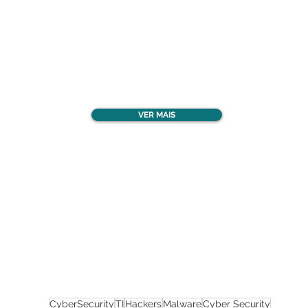
Confira todos os
materiais gratuitos
VER MAIS
Nos acompanhe nas
redes sociais!
CyberSecurity
TI
Hackers
Malware
Cyber Security