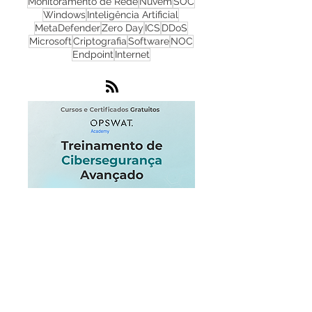
Cyber Security
Ransomware
Progress
Firewall
Redes
WhatsUp Gold
Check Point
Cibersegurança
Cloud
Zero Trust
OPSWAT
NGFW
Infraestrutura
Dados
LGPD
OT
Phishing
Flowmon
IA
IoT
Monitoramento de Rede
Nuvem
SOC
Windows
Inteligência Artificial
MetaDefender
Zero Day
ICS
DDoS
Microsoft
Criptografia
Software
NOC
Endpoint
Internet