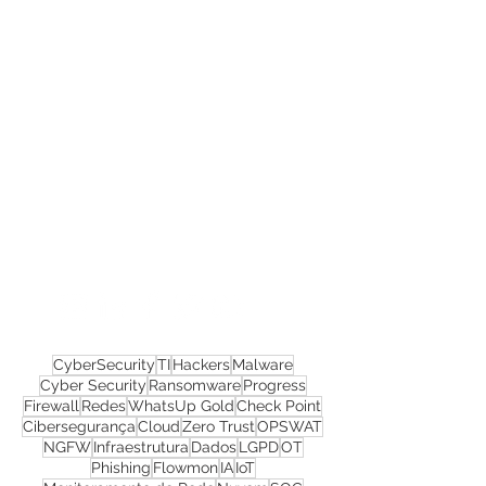
Confira todos os
materiais gratuitos
Nos acompanhe nas
redes sociais!
CyberSecurity
TI
Hackers
Malware