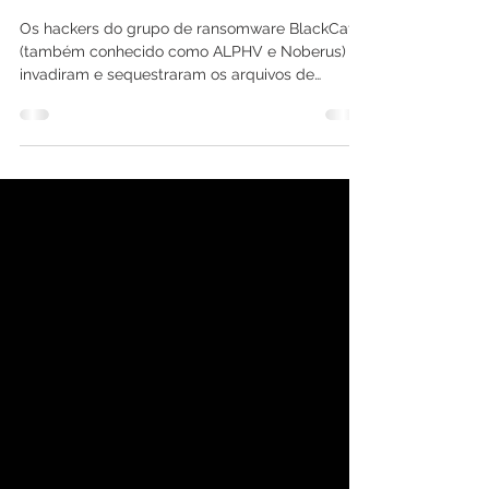
TV Record e cobram resgate
milionário
Os hackers do grupo de ransomware BlackCat
(também conhecido como ALPHV e Noberus)
invadiram e sequestraram os arquivos de
conteúdo da TV...