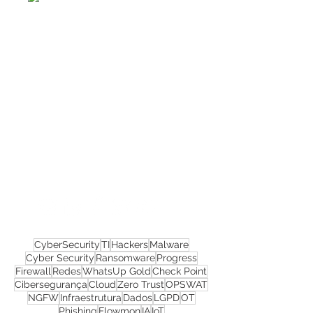
Confira todos os
materiais gratuitos
Nos acompanhe nas
redes sociais!
CyberSecurity
TI
Hackers
Malware
Cyber Security
Ransomware
Progress
Firewall
Redes
WhatsUp Gold
Check Point