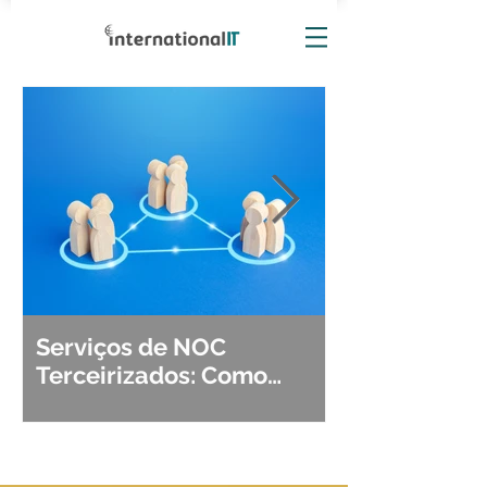
Serviços de NOC
Observabili
Terceirizados: Como
Detecção, Di
Escolher o Parceiro Ideal?
Segurança d