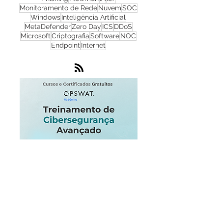
Cibersegurança
Cloud
Zero Trust
OPSWAT
NGFW
Infraestrutura
Dados
LGPD
OT
Phishing
Flowmon
IA
IoT
Monitoramento de Rede
Nuvem
SOC
Windows
Inteligência Artificial
MetaDefender
Zero Day
ICS
DDoS
Microsoft
Criptografia
Software
NOC
Endpoint
Internet