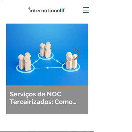
Serviços de NOC
Observabili
Terceirizados: Como
Detecção, Di
Escolher o Parceiro Ideal?
Segurança d