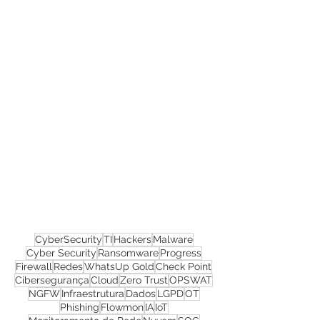
Confira todos os
materiais gratuitos
Nos acompanhe nas
redes sociais!
CyberSecurity
TI
Hackers
Malware
Cyber Security
Ransomware
Progress
Firewall
Redes
WhatsUp Gold
Check Point
Cibersegurança
Cloud
Zero Trust
OPSWAT