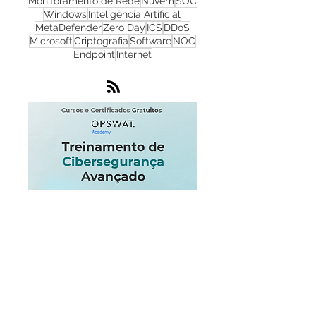
NGFW
Infraestrutura
Dados
LGPD
OT
Phishing
Flowmon
IA
IoT
Monitoramento de Rede
Nuvem
SOC
Windows
Inteligência Artificial
MetaDefender
Zero Day
ICS
DDoS
Microsoft
Criptografia
Software
NOC
Endpoint
Internet