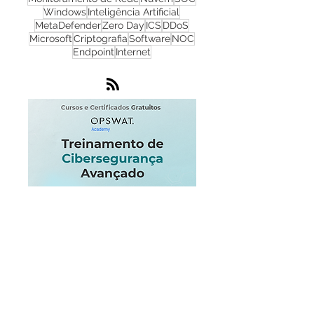
NGFW
Infraestrutura
Dados
LGPD
OT
Phishing
Flowmon
IA
IoT
Monitoramento de Rede
Nuvem
SOC
Windows
Inteligência Artificial
MetaDefender
Zero Day
ICS
DDoS
Microsoft
Criptografia
Software
NOC
Endpoint
Internet