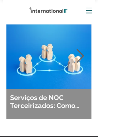
Serviços de NOC
Observabili
Terceirizados: Como
Detecção, Di
Escolher o Parceiro Ideal?
Segurança d