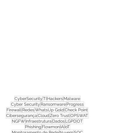
Confira todos os
materiais gratuitos
Nos acompanhe nas
redes sociais!
CyberSecurity
TI
Hackers
Malware
Cyber Security
Ransomware
Progress
Firewall
Redes
WhatsUp Gold
Check Point
Cibersegurança
Cloud
Zero Trust
OPSWAT