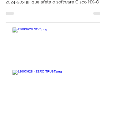
Recentemente, a Cisco divulgou uma
vulnerabilidade crítica, identificada como CVE-
2024-20399, que afeta o software Cisco NX-OS
utilizado...
Confira todos os