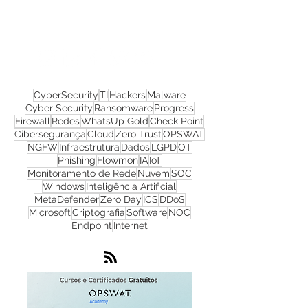
materiais gratuitos
Nos acompanhe nas
redes sociais!
CyberSecurity
TI
Hackers
Malware
Cyber Security
Ransomware
Progress
Firewall
Redes
WhatsUp Gold
Check Point
Cibersegurança
Cloud
Zero Trust
OPSWAT
NGFW
Infraestrutura
Dados
LGPD
OT
Phishing
Flowmon
IA
IoT
Monitoramento de Rede
Nuvem
SOC
Windows
Inteligência Artificial
MetaDefender
Zero Day
ICS
DDoS
Microsoft
Criptografia
Software
NOC
Endpoint
Internet