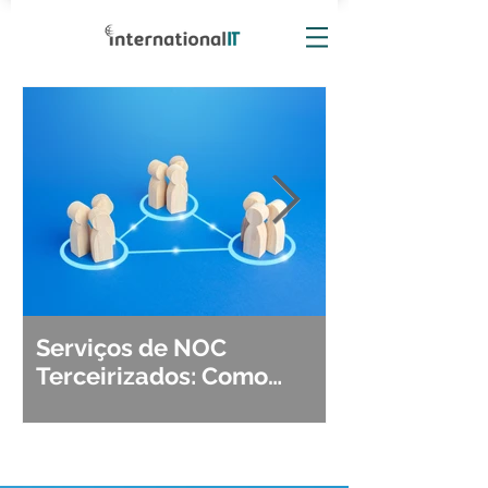
Serviços de NOC
Observabili
Terceirizados: Como
Detecção, Di
Escolher o Parceiro Ideal?
Segurança d