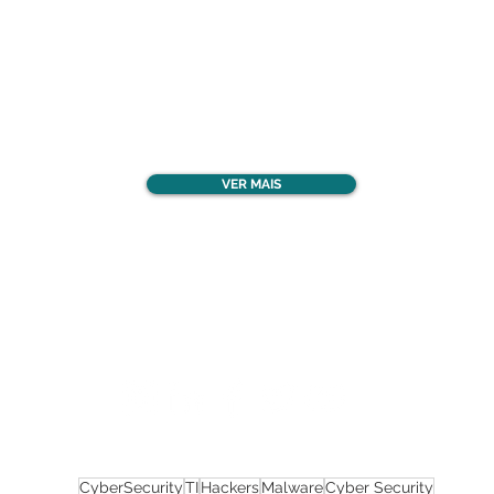
Confira todos os
materiais gratuitos
VER MAIS
Nos acompanhe nas
redes sociais!
CyberSecurity
TI
Hackers
Malware
Cyber Security