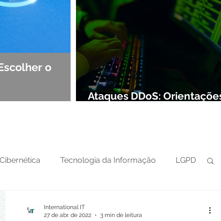
Escolher o
Observabilidade e NOC: Det
Segurança de Redes
Ataques DDoS: Orientaçõe
preparar sua defesa cibern
Cibernética
Tecnologia da Informação
LGPD
International IT
27 de abr. de 2022
3 min de leitura