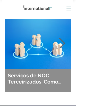
Serviços de NOC
Observabili
Terceirizados: Como
Detecção, Di
Escolher o Parceiro Ideal?
Segurança d