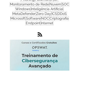
Cibersegurança
Cloud
Zero Trust
OPSWAT
NGFW
Infraestrutura
Dados
LGPD
OT
Phishing
Flowmon
IA
IoT
Monitoramento de Rede
Nuvem
SOC
Windows
Inteligência Artificial
MetaDefender
Zero Day
ICS
DDoS
Microsoft
Software
NOC
Criptografia
Endpoint
Internet