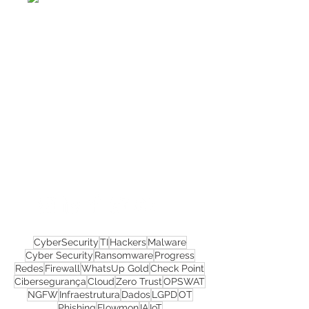
Confira todos os
materiais gratuitos
Nos acompanhe nas
redes sociais!
CyberSecurity
TI
Hackers
Malware
Cyber Security
Ransomware
Progress
Redes
Firewall
WhatsUp Gold
Check Point