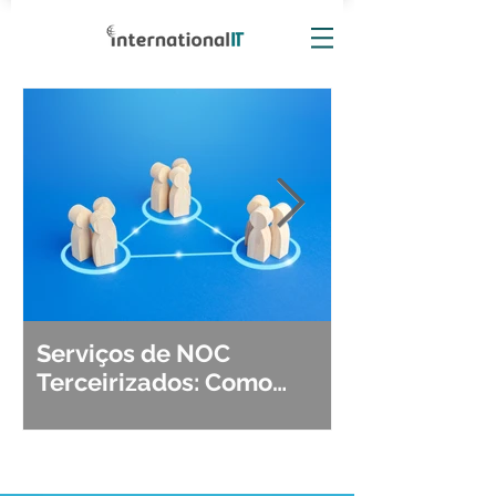
Serviços de NOC
Observabili
Terceirizados: Como
Detecção, Di
Escolher o Parceiro Ideal?
Segurança d