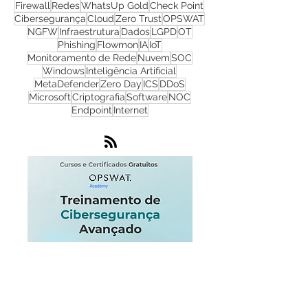
CyberSecurity
TI
Hackers
Malware
Cyber Security
Ransomware
Progress
Firewall
Redes
WhatsUp Gold
Check Point
Cibersegurança
Cloud
Zero Trust
OPSWAT
NGFW
Infraestrutura
Dados
LGPD
OT
Phishing
Flowmon
IA
IoT
Monitoramento de Rede
Nuvem
SOC
Windows
Inteligência Artificial
MetaDefender
Zero Day
ICS
DDoS
Microsoft
Criptografia
Software
NOC
Endpoint
Internet