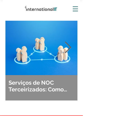
Serviços de NOC
Observabili
Terceirizados: Como
Detecção, Di
Escolher o Parceiro Ideal?
Segurança d