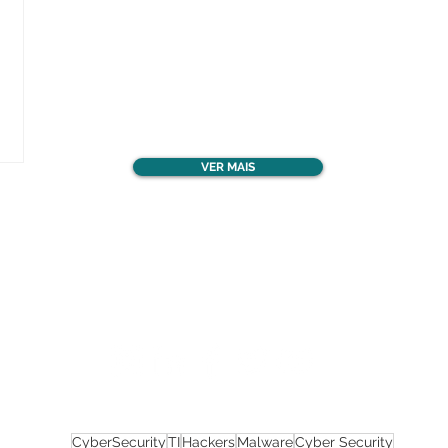
Confira todos os
materiais gratuitos
VER MAIS
Nos acompanhe nas
redes sociais!
CyberSecurity
TI
Hackers
Malware
Cyber Security