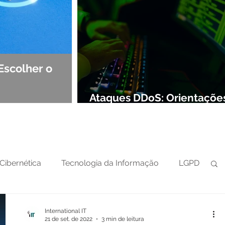
Escolher o
Observabilidade e NOC: Det
Segurança de Redes
Ataques DDoS: Orientaçõe
preparar sua defesa cibern
Cibernética
Tecnologia da Informação
LGPD
International IT
21 de set. de 2022
3 min de leitura