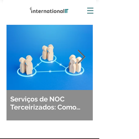
Serviços de NOC
Observabili
Terceirizados: Como
Detecção, Di
Escolher o Parceiro Ideal?
Segurança d