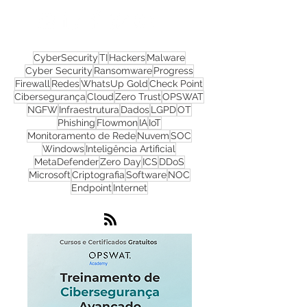
Nos acompanhe nas
redes sociais!
CyberSecurity
TI
Hackers
Malware
Cyber Security
Ransomware
Progress
Firewall
Redes
WhatsUp Gold
Check Point
Cibersegurança
Cloud
Zero Trust
OPSWAT
NGFW
Infraestrutura
Dados
LGPD
OT
Phishing
Flowmon
IA
IoT
Monitoramento de Rede
Nuvem
SOC
Windows
Inteligência Artificial
MetaDefender
Zero Day
ICS
DDoS
Microsoft
Criptografia
Software
NOC
Endpoint
Internet