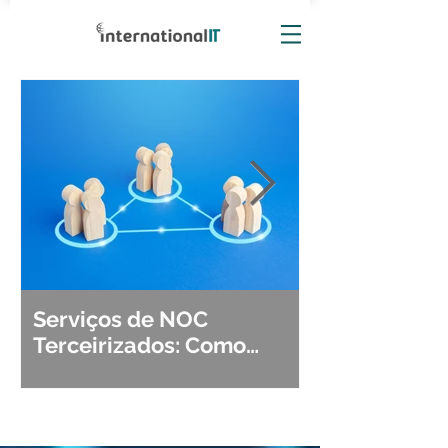
Serviços de NOC
Observabili
Terceirizados: Como
Detecção, Di
Escolher o Parceiro Ideal?
Segurança d