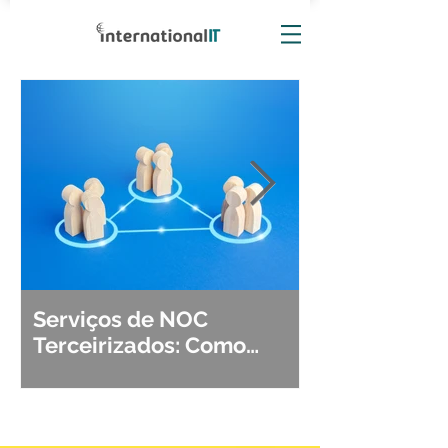
Serviços de NOC
Observabili
Terceirizados: Como
Detecção, Di
Escolher o Parceiro Ideal?
Segurança d