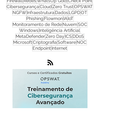
CyberSecurity
TI
Hackers
Malware
Cyber Security
Ransomware
Progress
Firewall
Redes
WhatsUp Gold
Check Point
Cibersegurança
Cloud
Zero Trust
OPSWAT
NGFW
Infraestrutura
Dados
LGPD
OT
Phishing
Flowmon
IA
IoT
Monitoramento de Rede
Nuvem
SOC
Windows
Inteligência Artificial
MetaDefender
Zero Day
ICS
DDoS
Microsoft
Criptografia
Software
NOC
Endpoint
Internet