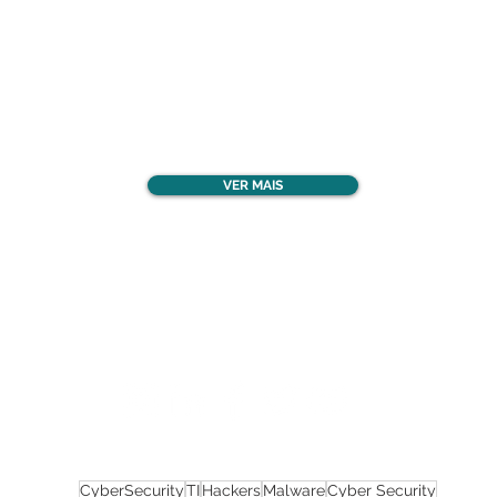
Confira todos os
materiais gratuitos
VER MAIS
Nos acompanhe nas
redes sociais!
CyberSecurity
TI
Hackers
Malware
Cyber Security