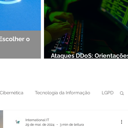
Escolher o
Observabilidade e NOC: Det
Segurança de Redes
Ataques DDoS: Orientaçõe
preparar sua defesa cibern
Cibernética
Tecnologia da Informação
LGPD
International IT
29 de mai. de 2024
3 min de leitura