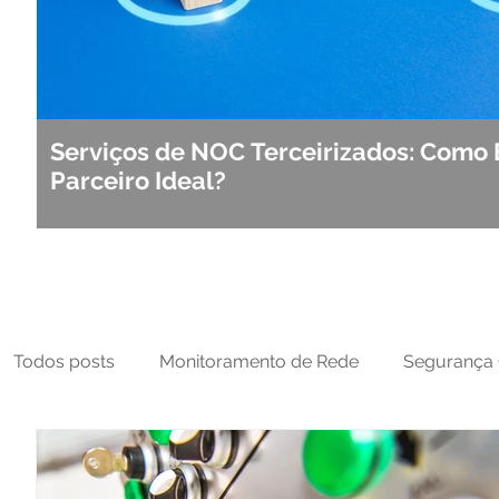
Serviços de NOC Terceirizados: Como 
Parceiro Ideal?
Todos posts
Monitoramento de Rede
Segurança 
MFT
NOC
Tecnologia Operacional