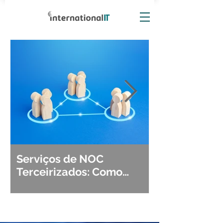
Serviços de NOC
Observabili
Terceirizados: Como
Detecção, Di
Escolher o Parceiro Ideal?
Segurança d