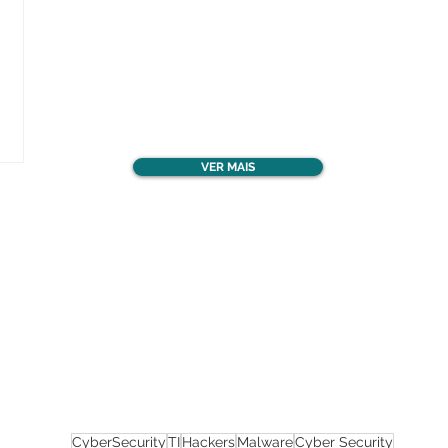
Confira todos os
materiais gratuitos
VER MAIS
Nos acompanhe nas
redes sociais!
CyberSecurity
TI
Hackers
Malware
Cyber Security