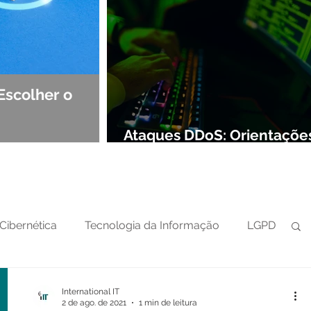
Escolher o
Observabilidade e NOC: Det
Segurança de Redes
Ataques DDoS: Orientaçõe
preparar sua defesa cibern
Cibernética
Tecnologia da Informação
LGPD
International IT
2 de ago. de 2021
1 min de leitura