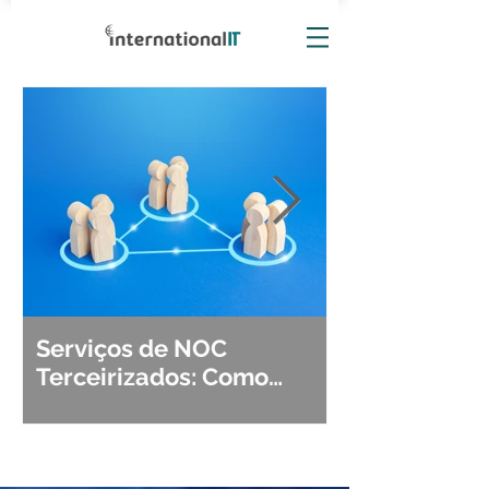
Serviços de NOC
Observabili
Terceirizados: Como
Detecção, Di
Escolher o Parceiro Ideal?
Segurança d