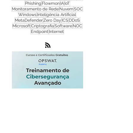
Cibersegurança
Cloud
Zero Trust
OPSWAT
NGFW
Infraestrutura
Dados
LGPD
OT
Phishing
Flowmon
IA
IoT
Monitoramento de Rede
Nuvem
SOC
Windows
Inteligência Artificial
MetaDefender
Zero Day
ICS
DDoS
Microsoft
Criptografia
Software
NOC
Endpoint
Internet