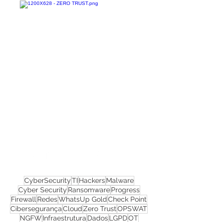
Confira todos os
materiais gratuitos
Nos acompanhe nas
redes sociais!
CyberSecurity
TI
Hackers
Malware
Cyber Security
Ransomware
Progress
Firewall
Redes
WhatsUp Gold
Check Point