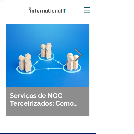
Serviços de NOC
Observabili
Terceirizados: Como
Detecção, Di
Escolher o Parceiro Ideal?
Segurança d