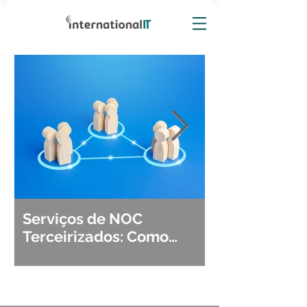
Serviços de NOC
Observabili
Terceirizados: Como
Detecção, Di
Escolher o Parceiro Ideal?
Segurança d