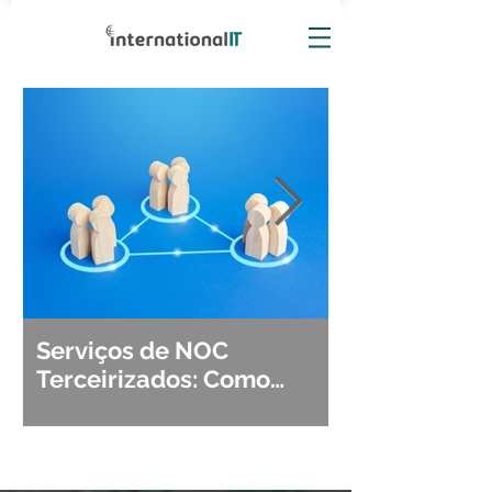
Serviços de NOC
Observabili
Terceirizados: Como
Detecção, Di
Escolher o Parceiro Ideal?
Segurança d