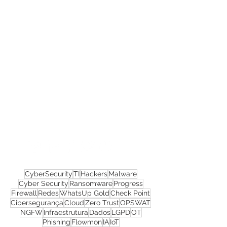
Confira todos os
materiais gratuitos
Nos acompanhe nas
redes sociais!
CyberSecurity
TI
Hackers
Malware
Cyber Security
Ransomware
Progress
Firewall
Redes
WhatsUp Gold
Check Point