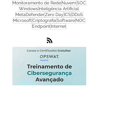
Cibersegurança
Cloud
Zero Trust
OPSWAT
NGFW
Infraestrutura
Dados
LGPD
OT
Phishing
Flowmon
IA
IoT
Monitoramento de Rede
Nuvem
SOC
Windows
Inteligência Artificial
MetaDefender
Zero Day
ICS
DDoS
Microsoft
Criptografia
Software
NOC
Endpoint
Internet