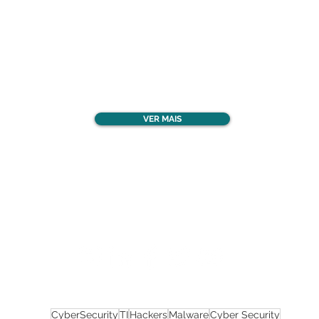
Confira todos os
materiais gratuitos
VER MAIS
Nos acompanhe nas
redes sociais!
CyberSecurity
TI
Hackers
Malware
Cyber Security