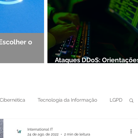
Escolher o
Observabilidade e NOC: Det
Segurança de Redes
Ataques DDoS: Orientaçõe
preparar sua defesa cibern
Cibernética
Tecnologia da Informação
LGPD
International IT
24 de ago. de 2022
2 min de leitura