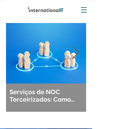
Serviços de NOC
Observabili
Terceirizados: Como
Detecção, Di
Escolher o Parceiro Ideal?
Segurança d