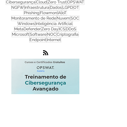
Cyber Security
Ransomware
Progress
Redes
Firewall
WhatsUp Gold
Check Point
Cibersegurança
Cloud
Zero Trust
OPSWAT
NGFW
Infraestrutura
Dados
LGPD
OT
Phishing
Flowmon
IA
IoT
Monitoramento de Rede
Nuvem
SOC
Windows
Inteligência Artificial
MetaDefender
Zero Day
ICS
DDoS
Microsoft
Software
NOC
Criptografia
Endpoint
Internet