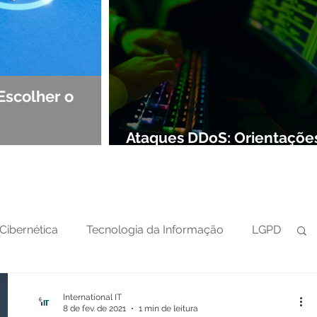
Escolher o
Observabilidade e NOC: Det
Segurança de Redes
Ataques DDoS: Orientaçõe
preparar sua defesa cibern
Cibernética
Tecnologia da Informação
LGPD
International IT
8 de fev. de 2021
1 min de leitura