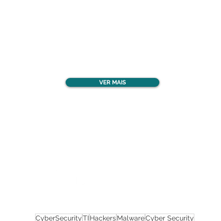
Confira todos os
materiais gratuitos
VER MAIS
Nos acompanhe nas
redes sociais!
CyberSecurity
TI
Hackers
Malware
Cyber Security