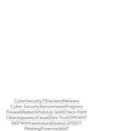
Confira todos os
materiais gratuitos
Nos acompanhe nas
redes sociais!
CyberSecurity
TI
Hackers
Malware
Cyber Security
Ransomware
Progress
Firewall
Redes
WhatsUp Gold
Check Point
Cibersegurança
Cloud
Zero Trust
OPSWAT