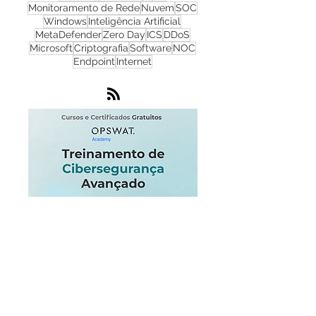
NGFW
Infraestrutura
Dados
LGPD
OT
Phishing
Flowmon
IA
IoT
Monitoramento de Rede
Nuvem
SOC
Windows
Inteligência Artificial
MetaDefender
Zero Day
ICS
DDoS
Microsoft
Criptografia
Software
NOC
Endpoint
Internet