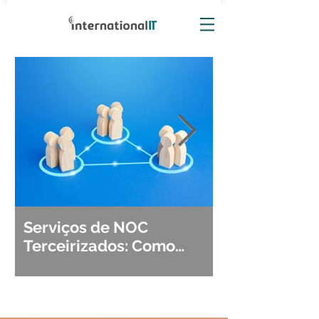
Serviços de NOC
Observabili
Terceirizados: Como
Detecção, Di
Escolher o Parceiro Ideal?
Segurança d