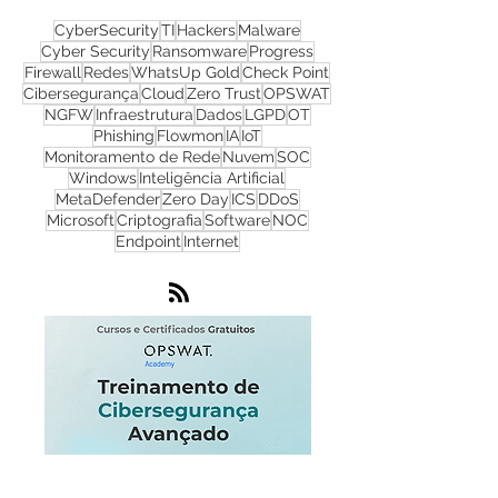
CyberSecurity
TI
Hackers
Malware
Cyber Security
Ransomware
Progress
Firewall
Redes
WhatsUp Gold
Check Point
Cibersegurança
Cloud
Zero Trust
OPSWAT
NGFW
Infraestrutura
Dados
LGPD
OT
Phishing
Flowmon
IA
IoT
Monitoramento de Rede
Nuvem
SOC
Windows
Inteligência Artificial
MetaDefender
Zero Day
ICS
DDoS
Microsoft
Criptografia
Software
NOC
Endpoint
Internet