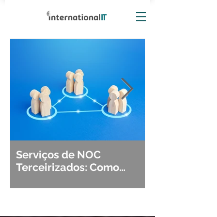
Serviços de NOC
Observabili
Terceirizados: Como
Detecção, Di
Escolher o Parceiro Ideal?
Segurança d