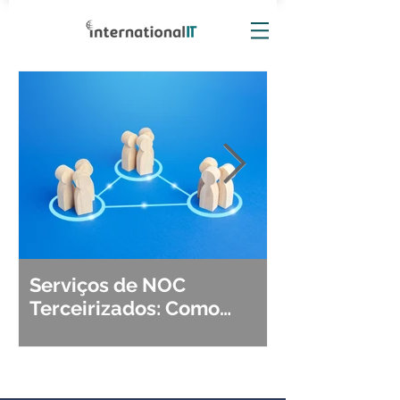
Serviços de NOC
Observabili
Terceirizados: Como
Detecção, Di
Escolher o Parceiro Ideal?
Segurança d