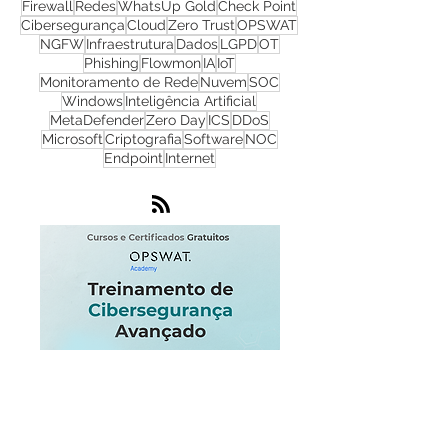
CyberSecurity
TI
Hackers
Malware
Cyber Security
Ransomware
Progress
Firewall
Redes
WhatsUp Gold
Check Point
Cibersegurança
Cloud
Zero Trust
OPSWAT
NGFW
Infraestrutura
Dados
LGPD
OT
Phishing
Flowmon
IA
IoT
Monitoramento de Rede
Nuvem
SOC
Windows
Inteligência Artificial
MetaDefender
Zero Day
ICS
DDoS
Microsoft
Criptografia
Software
NOC
Endpoint
Internet