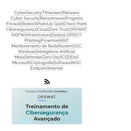
CyberSecurity
TI
Hackers
Malware
Cyber Security
Ransomware
Progress
Firewall
Redes
WhatsUp Gold
Check Point
Cibersegurança
Cloud
Zero Trust
OPSWAT
NGFW
Infraestrutura
Dados
LGPD
OT
Phishing
Flowmon
IA
IoT
Monitoramento de Rede
Nuvem
SOC
Windows
Inteligência Artificial
MetaDefender
Zero Day
ICS
DDoS
Microsoft
Criptografia
Software
NOC
Endpoint
Internet