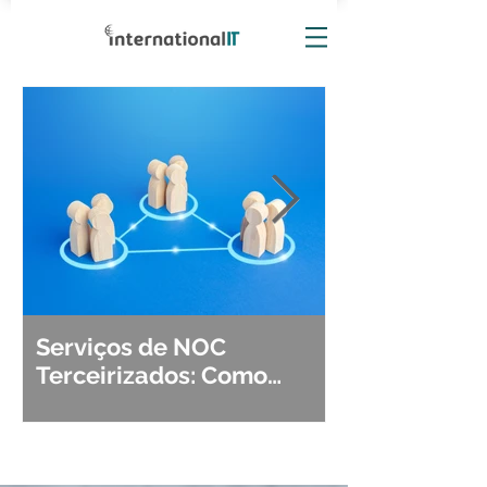
Serviços de NOC
Observabili
Terceirizados: Como
Detecção, Di
Escolher o Parceiro Ideal?
Segurança d