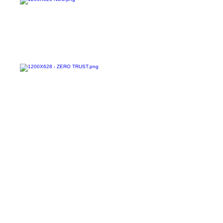
Confira todos os
materiais gratuitos
Nos acompanhe nas
redes sociais!