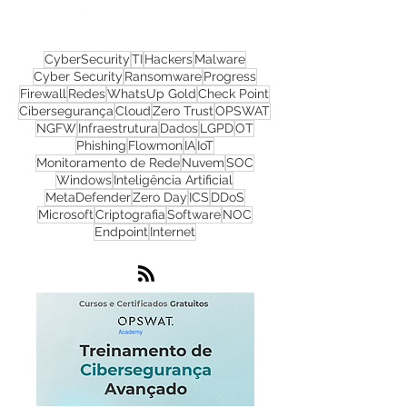
redes sociais!
CyberSecurity
TI
Hackers
Malware
Cyber Security
Ransomware
Progress
Firewall
Redes
WhatsUp Gold
Check Point
Cibersegurança
Cloud
Zero Trust
OPSWAT
NGFW
Infraestrutura
Dados
LGPD
OT
Phishing
Flowmon
IA
IoT
Monitoramento de Rede
Nuvem
SOC
Windows
Inteligência Artificial
MetaDefender
Zero Day
ICS
DDoS
Microsoft
Criptografia
Software
NOC
Endpoint
Internet