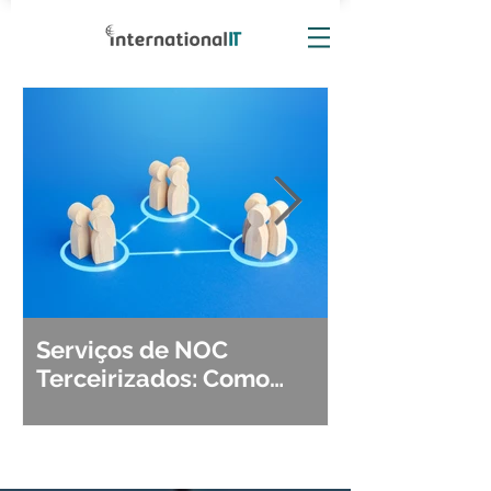
Serviços de NOC
Observabili
Terceirizados: Como
Detecção, Di
Escolher o Parceiro Ideal?
Segurança d