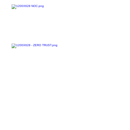
Copel,...
Confira todos os
materiais gratuitos
Nos acompanhe nas