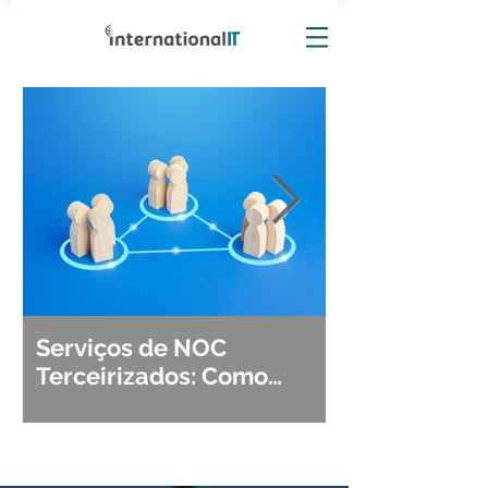
Serviços de NOC
Observabili
Terceirizados: Como
Detecção, Di
Escolher o Parceiro Ideal?
Segurança d