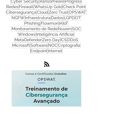
CyberSecurity
TI
Hackers
Malware
Cyber Security
Ransomware
Progress
Redes
Firewall
WhatsUp Gold
Check Point
Cibersegurança
Cloud
Zero Trust
OPSWAT
NGFW
Infraestrutura
Dados
LGPD
OT
Phishing
Flowmon
IA
IoT
Monitoramento de Rede
Nuvem
SOC
Windows
Inteligência Artificial
MetaDefender
Zero Day
ICS
DDoS
Microsoft
Software
NOC
Criptografia
Endpoint
Internet