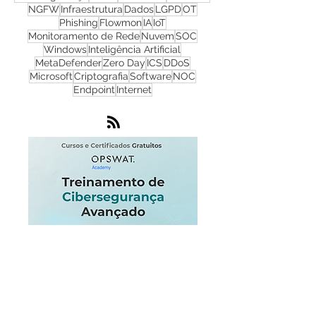
Cyber Security
Ransomware
Progress
Firewall
Redes
WhatsUp Gold
Check Point
Cibersegurança
Cloud
Zero Trust
OPSWAT
NGFW
Infraestrutura
Dados
LGPD
OT
Phishing
Flowmon
IA
IoT
Monitoramento de Rede
Nuvem
SOC
Windows
Inteligência Artificial
MetaDefender
Zero Day
ICS
DDoS
Microsoft
Criptografia
Software
NOC
Endpoint
Internet