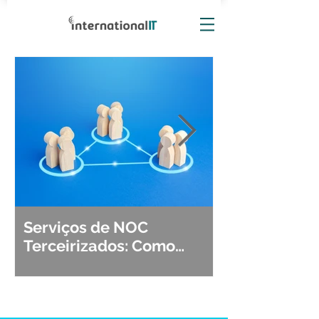
Serviços de NOC
Observabili
Terceirizados: Como
Detecção, Di
Escolher o Parceiro Ideal?
Segurança d